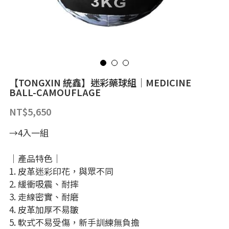
空間規劃｜客製化
機械式重訓器材
深蹲架配件
槓片
選購指南
繁體中文
功能性訓練器材
槓鈴
機械式器材
繁體中文
LINE@
收納與配件
槓鈴配件
臥推椅｜抬腿器
【TONGXIN 統鑫】迷彩藥球組｜MEDICINE
健身專用地材
槓鈴｜特殊槓
雪橇車
BALL-CAMOUFLAGE
NT$5,650
空間規劃｜客製化
槓鈴｜直槓
握力｜攀爬
→4入一組
客製化器材
啞鈴｜壺鈴｜藥球
跳箱｜木箱｜防摔墊
｜產品特色｜
戰繩｜彈力繩｜TRX
1. 皮革迷彩印花，與眾不同
2. 緩衝吸震、耐摔
舉重輔助器材
3. 走線密實、耐磨
4. 皮革加厚不易皺
5. 軟式不易受傷，新手訓練無負擔