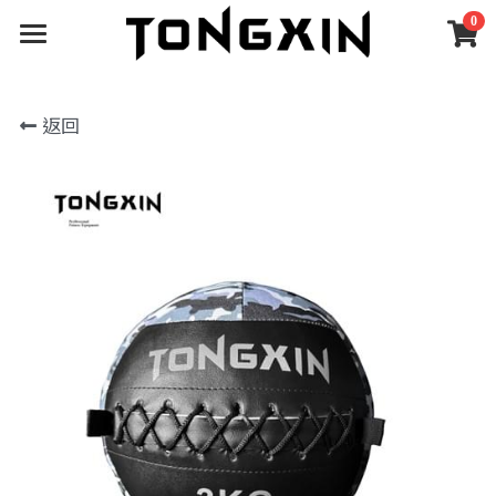
0
×
×
部落格分類
商品分類
健身器材
返回
首頁
所有商品分類
所有博客分類
所有分類
深蹲架
關於統鑫
經典絕版｜限量釋出
自由重量訓練
深蹲架
安裝案例
深蹲架
關於統鑫
機械式重訓器材
深蹲架配件
啞鈴｜壺鈴｜藥球
SGS檢測
線上下單
安裝案例
功能性訓練器材
機械式器材
合作品牌
支援服務
所有商品分類
訓練地材
機械式配件
臥推椅｜抬腿器
經典絕版｜限量釋出
展區體驗
售後保固
客製化器材
握力｜攀爬
深蹲架
空間規劃
最新動態
嘉義展區
深蹲架配件
自由重量訓練
深蹲架
健身房
官方公告
搜索