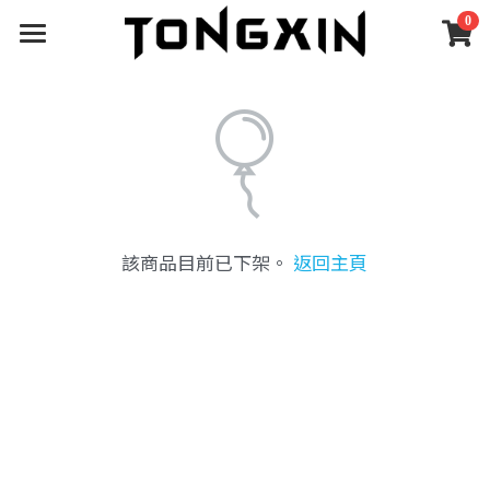
0
×
×
部落格分類
商品分類
健身器材
首頁
所有商品分類
所有博客分類
所有分類
深蹲架
關於統鑫
經典絕版｜限量釋出
自由重量訓練
深蹲架
安裝案例
深蹲架
關於統鑫
該商品目前已下架。
返回主頁
機械式重訓器材
深蹲架配件
啞鈴｜壺鈴｜藥球
SGS檢測
線上下單
安裝案例
功能性訓練器材
機械式器材
合作品牌
支援服務
所有商品分類
訓練地材
機械式配件
臥推椅｜抬腿器
經典絕版｜限量釋出
展區體驗
售後保固
客製化器材
握力｜攀爬
深蹲架
空間規劃
最新動態
嘉義展區
深蹲架配件
自由重量訓練
深蹲架
健身房
官方公告
搜索