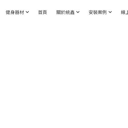
健身器材
首頁
關於統鑫
安裝案例
線