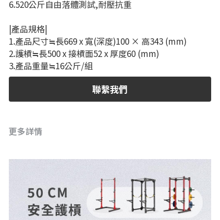
6.520公斤自由落體測試,耐壓抗重
|產品規格|
1.產品尺寸≒長669 x 寬(深度)100 × 高343 (mm)
2.護槓≒長500 x 接槓面52 x 厚度60 (mm)
3.產品重量≒16公斤/組
聯繫我們
更多詳情