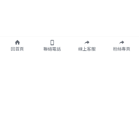
回首頁
聯絡電話
線上客服
粉絲專頁
05-2134567
ss54992766@gmail.com
銀行代碼 : 053-0891   公司戶名 : 統鑫運動開發工業有限
公司   匯款帳號 : 1
28-22-0013974