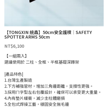
空間規劃｜客製化
機械式重訓器材
深蹲架配件
槓片
選購指南
繁體中文
功能性訓練器材
槓鈴
機械式器材
繁體中文
LINE@
收納與配件
槓鈴配件
臥推椅｜抬腿器
【TONGXIN 統鑫】50cm安全護槓｜SAFETY
SPOTTER ARMS 50cm
健身專用地材
槓鈴｜特殊槓
雪橇車
NT$6,100
空間規劃｜客製化
槓鈴｜直槓
握力｜攀爬
【一組兩入】
建議使用於 二柱、全框、半框基礎深蹲架
客製化器材
啞鈴｜壺鈴｜藥球
跳箱｜木箱｜防摔墊
|產品特色|
戰繩｜彈力繩｜TRX
1.台灣生產製造
2.下方補強管材，增加三角邊距離，支撐性更強。
舉重輔助器材
3.採用ㄇ字型左右包覆設計，確保可以承受更大重量。
4.內有墊片緩衝，減少主柱體磨損
5.全包式焊接工藝，穩固安全無毛邊