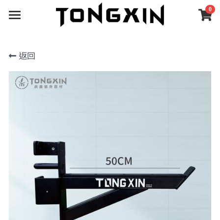
0
×
×
部落格分類
商品分類
健身器材
返回
首頁
所有商品分類
所有博客分類
所有分類
深蹲架
關於統鑫
經典絕版｜限量釋出
自由重量訓練
深蹲架
安裝案例
深蹲架
關於統鑫
機械式重訓器材
深蹲架配件
啞鈴｜壺鈴｜藥球
SGS檢測
線上下單
安裝案例
功能性訓練器材
機械式器材
合作品牌
支援服務
所有商品分類
訓練地材
機械式配件
臥推椅｜抬腿器
經典絕版｜限量釋出
展區體驗
售後保固
客製化器材
握力｜攀爬
深蹲架
空間規劃
最新動態
嘉義展區
深蹲架配件
自由重量訓練
深蹲架
健身房
官方公告
搜索