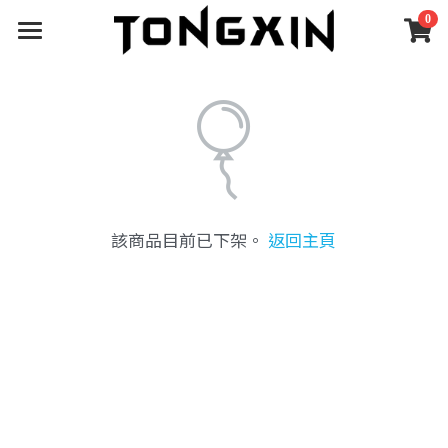
0
×
×
部落格分類
商品分類
健身器材
首頁
所有商品分類
所有博客分類
所有分類
深蹲架
關於統鑫
經典絕版｜限量釋出
自由重量訓練
深蹲架
安裝案例
深蹲架
關於統鑫
該商品目前已下架。
返回主頁
機械式重訓器材
深蹲架配件
啞鈴｜壺鈴｜藥球
SGS檢測
線上下單
安裝案例
功能性訓練器材
機械式器材
合作品牌
支援服務
所有商品分類
訓練地材
機械式配件
臥推椅｜抬腿器
經典絕版｜限量釋出
展區體驗
售後保固
客製化器材
握力｜攀爬
深蹲架
空間規劃
最新動態
嘉義展區
深蹲架配件
自由重量訓練
深蹲架
健身房
官方公告
搜索