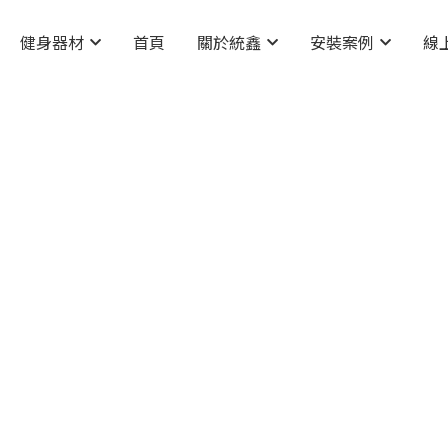
健身器材
首頁
關於統鑫
安裝案例
線