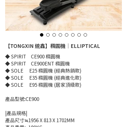
空間規劃｜客製化
機械式重訓器材
深蹲架配件
槓片
選購指南
繁體中文
功能性訓練器材
槓鈴
機械式器材
繁體中文
LINE@
收納與配件
槓鈴配件
臥推椅｜抬腿器
【TONGXIN 統鑫】橢圓機｜ELLIPTICAL
健身專用地材
槓鈴｜特殊槓
雪橇車
◆ SPIRIT CE900 橢圓機
空間規劃｜客製化
槓鈴｜直槓
握力｜攀爬
◆ SPIRIT CE900ENT 橢圓機
◆ SOLE E25 橢圓機 (經典熱銷款)
客製化器材
啞鈴｜壺鈴｜藥球
跳箱｜木箱｜防摔墊
◆ SOLE E35 橢圓機 (經典進化款)
◆ SOLE E95 橢圓機 (居家頂級款)
戰繩｜彈力繩｜TRX
產品型號:CE900
舉重輔助器材
|產品規格|
產品尺寸≒1956 X 813 X 1702MM