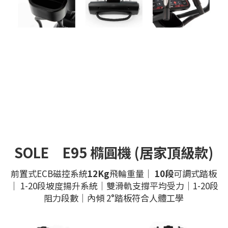
SOLE　E95 橢圓機 (居家頂級款)
前置式ECB磁控系統
12Kg
飛輪重量｜ 
10段
可調式踏板
｜ 1-20段坡度揚升系統｜雙滑軌支撐平均受力｜1-20段
阻力段數｜內傾 2°踏板符合人體工學