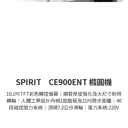
SPIRIT　CE900ENT 橢圓機
10.1吋TFT彩色觸控螢幕｜鋼管厚度強化及大尺寸耐用
轉輪｜人體工學設計內傾2度踏板及21吋跨步距離｜40
段磁控阻力系統｜頂規7.2公分滑輪｜電力系統:220V