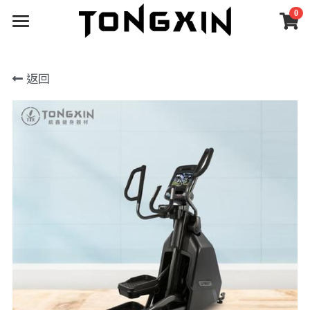
0
×
×
部落格分類
商品分類
健身器材
返回
首頁
所有商品分類
所有博客分類
所有分類
深蹲架
關於統鑫
經典絕版｜限量釋出
自由重量訓練
深蹲架
安裝案例
深蹲架
關於統鑫
機械式重訓器材
深蹲架配件
啞鈴｜壺鈴｜藥球
SGS檢測
線上下單
安裝案例
功能性訓練器材
機械式器材
合作品牌
支援服務
所有商品分類
訓練地材
機械式配件
臥推椅｜抬腿器
經典絕版｜限量釋出
展區體驗
售後保固
客製化器材
握力｜攀爬
深蹲架
空間規劃
最新動態
嘉義展區
深蹲架配件
自由重量訓練
深蹲架
健身房
官方公告
搜索