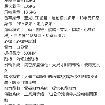
產品重量≒180KG
最大載重≒205KG
飛輪重量≒13.6KG
螢幕顯示：藍光LED螢幕、運動模式顯示、18字元訊息
顯示、RPM顯示、阻力顯示。
運動模式：手動、越野、燃脂、有氧、間歇、心律(2
種)、高強度間歇訓練、功率及肌力。
心律：心律把感測
電力：自發電
握把長度≒508MM
踏板：內傾2度踏板
滑軌系統：鋼管厚度強化、大尺寸耐用轉輪，使用更長
久
踏步模式：人體工學設計的內傾2度踏板及21吋跨步距
離，踏步自然流暢
阻力段數：電磁阻力系統，提供40段阻力
傳動系統：工業用等級，7.2公分滾筒帶來流暢橢圓運
動