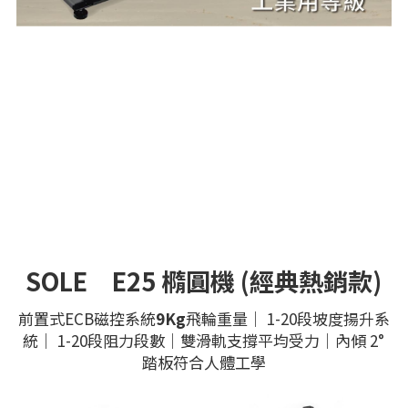
SOLE　E25 橢圓機 (經典熱銷款)
前置式ECB磁控系統
9Kg
飛輪重量｜ 1-20段坡度揚升系
統｜ 1-20段阻力段數｜雙滑軌支撐平均受力｜內傾 2°
踏板符合人體工學