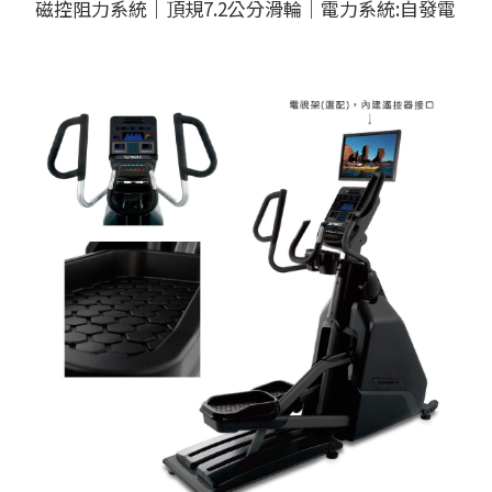
磁控阻力系統｜頂規7.2公分滑輪｜電力系統:自發電