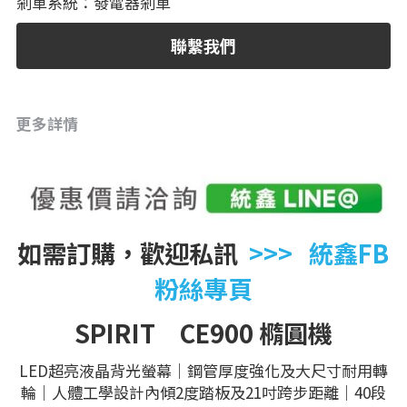
剎車系統：發電器剎車
聯繫我們
更多詳情
如需訂購，歡迎私訊 
>>>   統鑫FB
粉絲專頁
SPIRIT　CE900 橢圓機
LED超亮液晶背光螢幕｜鋼管厚度強化及大尺寸耐用轉
輪｜人體工學設計內傾2度踏板及21吋跨步距離｜40段