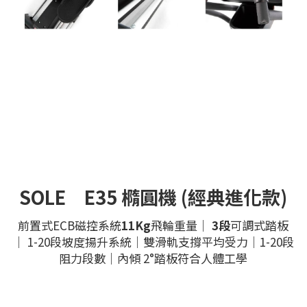
SOLE　E35 橢圓機 (經典進化款)
前置式ECB磁控系統
11Kg
飛輪重量｜ 
3段
可調式踏板
｜ 1-20段坡度揚升系統｜雙滑軌支撐平均受力｜1-20段
阻力段數｜內傾 2°踏板符合人體工學