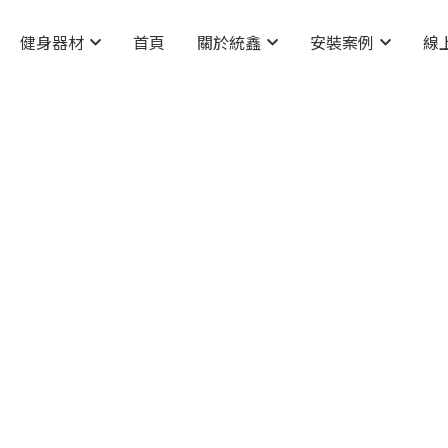
健身器材
首頁
關於統鑫
安裝案例
線